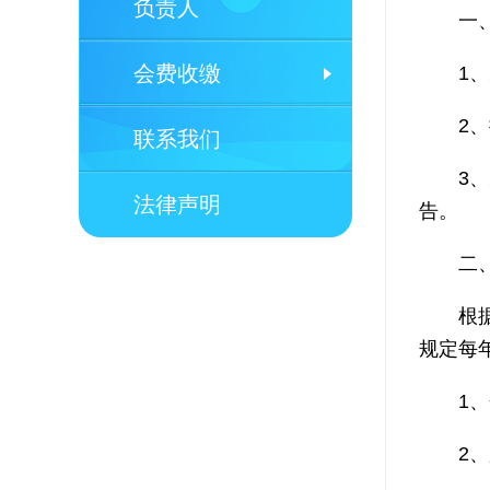
负责人
一
会费收缴
1
2
联系我们
3
法律声明
告。
二
根
规定每
1
2